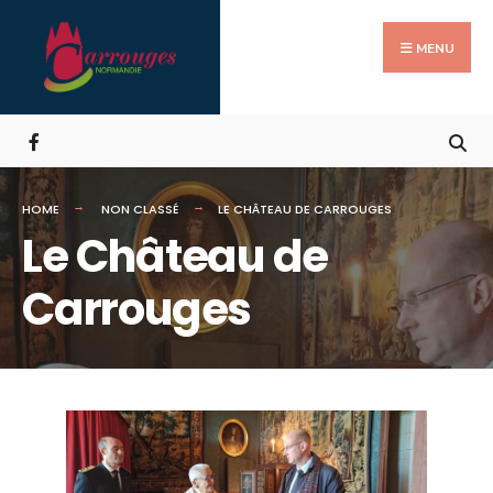
Search
Skip
for:
to
MENU
content
HOME
NON CLASSÉ
LE CHÂTEAU DE CARROUGES
Le Château de
Carrouges