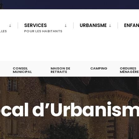
SERVICES
URBANISME
ENFA
LLES
POUR LES HABITANTS
CONSEIL
MAISON DE
CAMPING
ORDURES
MUNICIPAL
RETRAITE
MÉNAGÈRE
E
Local d’Urbanis