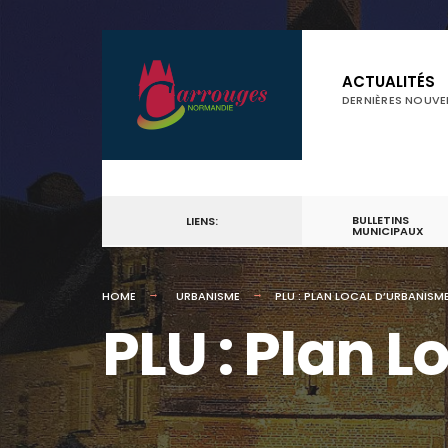
for:
Skip
to
ACTUALITÉS
DERNIÈRES NOUVE
content
BULLETINS
LIENS:
MUNICIPAUX
HOME
URBANISME
PLU : PLAN LOCAL D’URBANISM
PLU : Plan 