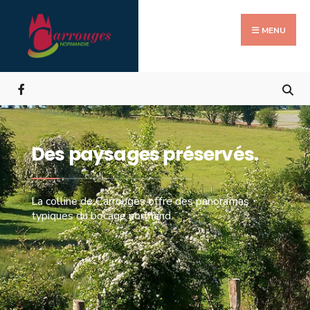
MENU
Des paysages préservés.
La colline de Carrouges offre des panoramas
typiques du bocage normand.