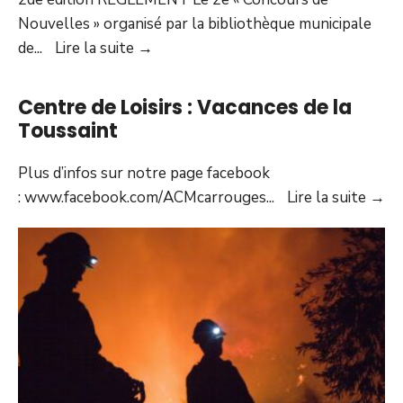
Housing
Nouvelles » organisé par la bibliothèque municipale
questions
Concours
de
...
Lire la suite
→
on
de
the
nouvelles
Centre de Loisirs : Vacances de la
ballot
inédites
Toussaint
in
de
November?
Carrouges,
Plus d’infos sur notre page facebook
Audio
2e
Ce
: www.facebook.com/ACMcarrouges
...
Lire la suite
→
Post
édition
de
Loi
:
Va
de
la
To