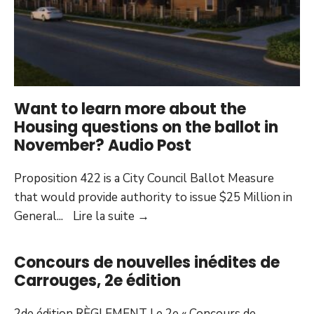
Want to learn more about the
Housing questions on the ballot in
November? Audio Post
Proposition 422 is a City Council Ballot Measure
that would provide authority to issue $25 Million in
Want
General
...
Lire la suite
→
to
learn
Concours de nouvelles inédites de
more
Carrouges, 2e édition
about
the
2de édition RÈGLEMENT Le 2e « Concours de