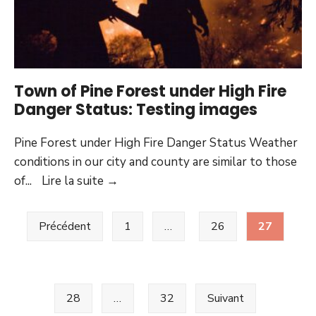
Town of Pine Forest under High Fire
Danger Status: Testing images
Pine Forest under High Fire Danger Status Weather
conditions in our city and county are similar to those
Town
of
...
Lire la suite
→
of
Pagination
Pine
Précédent
1
…
26
27
des
Forest
publications
under
High
Fire
28
…
32
Suivant
Danger