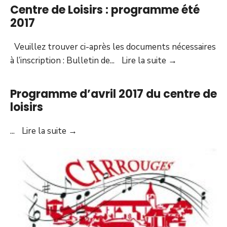
Centre de Loisirs : programme été
2017
Veuillez trouver ci-après les documents nécessaires
Centre
à l’inscription : Bulletin de
...
Lire la suite
→
de
Loisirs
Programme d’avril 2017 du centre de
:
loisirs
programme
été
Programme
...
Lire la suite
→
2017
d’avril
2017
du
centre
de
loisirs