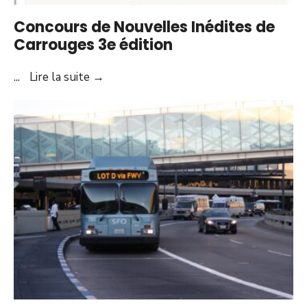
Concours de Nouvelles Inédites de
Carrouges 3e édition
Concours
...
Lire la suite
→
de
Nouvelles
Inédites
de
Carrouges
3e
édition