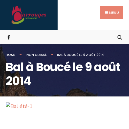
Search
Skip
for:
to
MENU
content
HOME
NON CLASSÉ
BAL À BOUCÉ LE 9 AOÛT 2014
Bal à Boucé le 9 août
2014