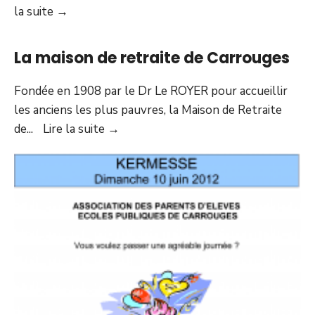
Voirie
la suite
→
:
les
La maison de retraite de Carrouges
aménagements
en
Fondée en 1908 par le Dr Le ROYER pour accueillir
attente
les anciens les plus pauvres, la Maison de Retraite
La
de
...
Lire la suite
→
maison
de
retraite
de
Carrouges