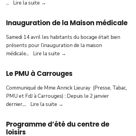
Kermesse
...
Lire la suite
→
de
l’école
Inauguration de la Maison médicale
publique
Samedi 14 avril les habitants du bocage était bien
présents pour l’inauguration de la maison
Inauguration
médicale
...
Lire la suite
→
de
la
Le PMU à Carrouges
Maison
médicale
Communiqué de Mme Annick Lieuray (Presse, Tabac,
PMU et FdJ à Carrouges) : Depuis le 2 janvier
Le
dernier,
...
Lire la suite
→
PMU
à
Programme d’été du centre de
Carrouges
loisirs