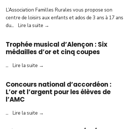
L’Association Familles Rurales vous propose son
centre de loisirs aux enfants et ados de 3 ans à 17 ans
Programme
du
...
Lire la suite
→
d’été
du
Trophée musical d’Alençon : Six
centre
médailles d’or et cinq coupes
de
loisirs
Trophée
...
Lire la suite
→
musical
d’Alençon
Concours national d’accordéon :
:
L’or et l’argent pour les élèves de
Six
l’AMC
médailles
d’or
Concours
...
Lire la suite
→
et
national
cinq
d’accordéon