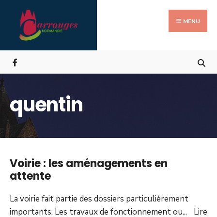
Search
Skip
for:
to
MENU
content
quentin
Voirie : les aménagements en
attente
La voirie fait partie des dossiers particulièrement
importants. Les travaux de fonctionnement ou
...
Lire