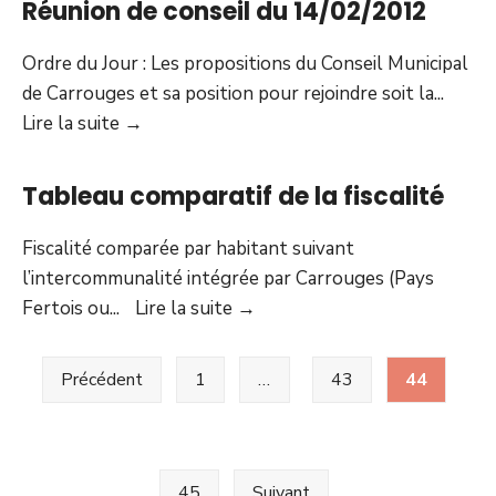
Réunion de conseil du 14/02/2012
coupes
:
L’or
Ordre du Jour : Les propositions du Conseil Municipal
et
de Carrouges et sa position pour rejoindre soit la
...
l’argent
Réunion
Lire la suite
→
pour
de
les
conseil
Tableau comparatif de la fiscalité
élèves
du
de
14/02/2012
Fiscalité comparée par habitant suivant
l’AMC
l’intercommunalité intégrée par Carrouges (Pays
Tableau
Fertois ou
...
Lire la suite
→
comparatif
Pagination
de
Précédent
1
…
43
44
des
la
publications
fiscalité
45
Suivant