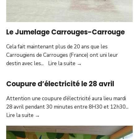
Le Jumelage Carrouges-Carrouge
Cela fait maintenant plus de 20 ans que les
Carrougiens de Carrouges (France) ont uni leur
Le
destin avec les
...
Lire la suite
→
Jumelage
Carrouges-
Coupure d’électricité le 28 avril
Carrouge
Attention une coupure d’électricité aura lieu mardi
28 avril pendant 30 minutes entre 8H30 et 12h30
...
Coupure
Lire la suite
→
d’électricité
le