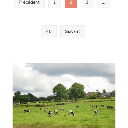
Précédent
1
2
3
…
des
30
publications
mars
2026
45
Suivant