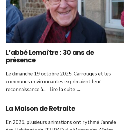
L’abbé Lemaître : 30 ans de
présence
Le dimanche 19 octobre 2025, Carrouges et les
communes environnantes exprimaient leur
L’abbé
reconnaissance à
...
Lire la suite
→
Lemaître
:
La Maison de Retraite
30
ans
En 2025, plusieurs animations ont rythmé l’année
de