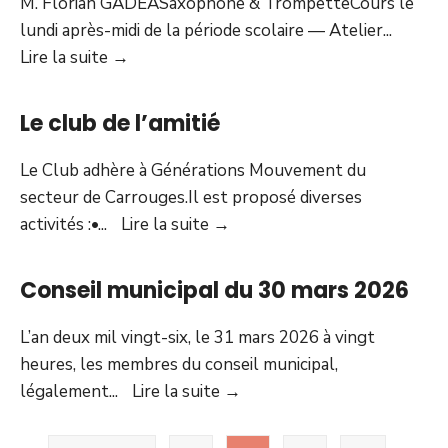
M. Florian GADEASaxophone & TrompetteCours le
lundi après-midi de la période scolaire — Atelier
...
L’école
Lire la suite
→
de
musique
Le club de l’amitié
:
nos
Le Club adhère à Générations Mouvement du
professeurs
secteur de Carrouges.Il est proposé diverses
Le
activités :•
...
Lire la suite
→
club
de
Conseil municipal du 30 mars 2026
l’amitié
L’an deux mil vingt-six, le 31 mars 2026 à vingt
heures, les membres du conseil municipal,
Conseil
légalement
...
Lire la suite
→
municipal
Pagination
du