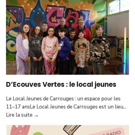
28
avril
D’Ecouves Vertes : le local jeunes
Le Local Jeunes de Carrouges : un espace pour les
11–17 ansLe Local Jeunes de Carrouges est un lieu
...
D’Ecouves
Lire la suite
→
Vertes
: