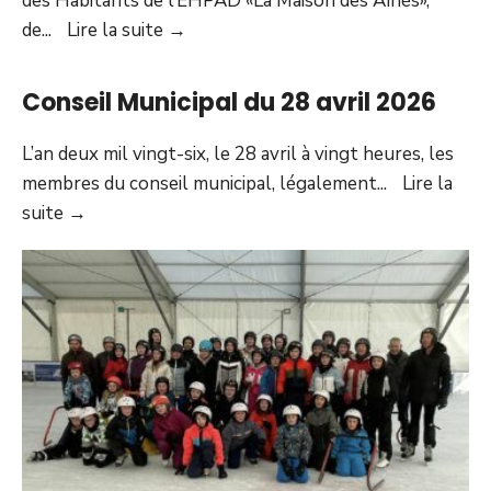
des Habitants de l’EHPAD «La Maison des Aînés»,
présence
La
de
...
Lire la suite
→
Maison
de
Conseil Municipal du 28 avril 2026
Retraite
L’an deux mil vingt-six, le 28 avril à vingt heures, les
membres du conseil municipal, légalement
...
Lire la
Conseil
suite
→
Municipal
du
28
avril
2026