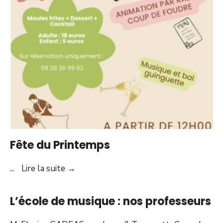
le
local
jeunes
Fête du Printemps
Fête
...
Lire la suite
→
du
Printemps
L’école de musique : nos professeurs